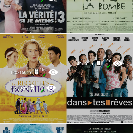
✔
10€
40x60cm
✔
16€
120x160cm
✔
8€
40x60cm
✔