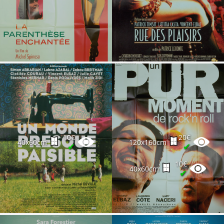
10€
20€
40x60cm
120x160cm
✔
✔
10€
40x60cm
✔