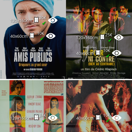
20€
120x160cm
✔
10€
25€
40x60cm
120x160cm
✔
✔
10€
40x60cm
✔
24€
10€
120x160cm
40x60cm
✔
✔