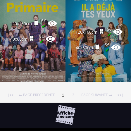
16€
120x160cm
✔
16€
120x160cm
✔
8€
40x60cm
✔
8€
40x60cm
✔
|<<
← PAGE PRÉCÉDENTE
1
2
PAGE SUIVANTE →
>>|