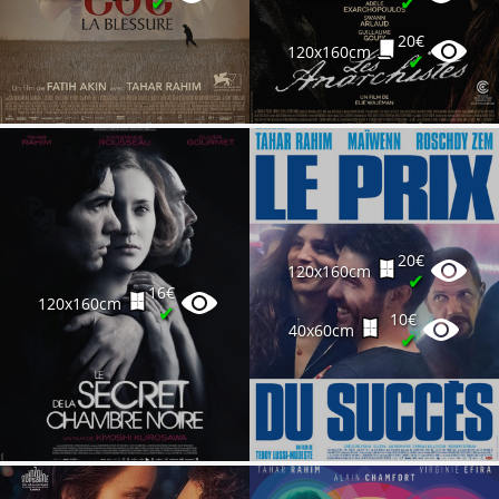
✔
✔
20€
120x160cm
✔
20€
120x160cm
✔
16€
120x160cm
✔
10€
40x60cm
✔