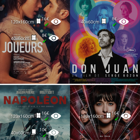
16€
8€
120x160cm
40x60cm
✔
✔
8€
40x60cm
✔
16€
16€
120x160cm
120x160cm
✔
✔
10€
40x60cm
✔