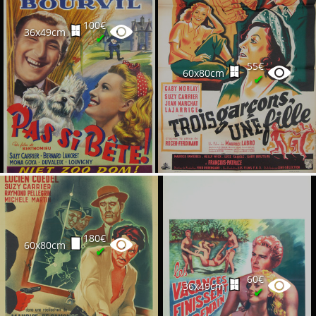
100€
36x49cm
✔
55€
60x80cm
✔
180€
60x80cm
✔
60€
36x49cm
✔