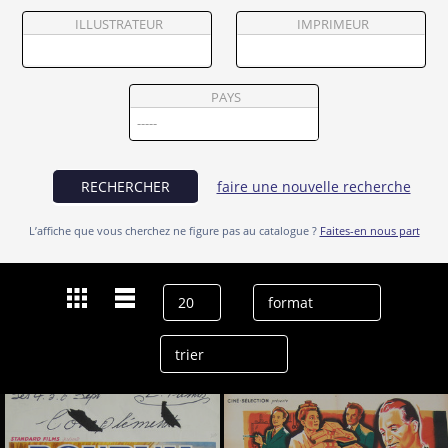
Partenaires
ILLUSTRATEUR
IMPRIMEUR
Vendre
PAYS
RECHERCHER
faire une nouvelle recherche
L’affiche que vous cherchez ne figure pas au catalogue ?
Faites-en nous part
Dernières recherches
Suzy Carrier
effacer l’historique