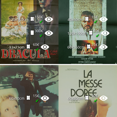
150€
15€
120x160cm
40x60cm
✔
✔
300€
40€
120x160cm
120x160cm
✔
✔
60€
25€
33x71cm
60x160cm
✔
✔
15€
20€
60x80cm
60x80cm
✔
✔