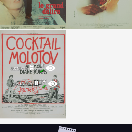
30€
60x80cm
✔
25€
120x160cm
✔