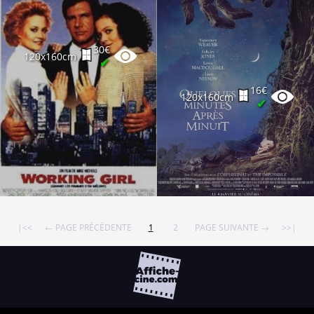
30€
120x160cm
✔
16€
120x160cm
✔
|<<
← PAGE PRÉCÉDENTE
1
2
PAGE SUIVANTE →
>>|