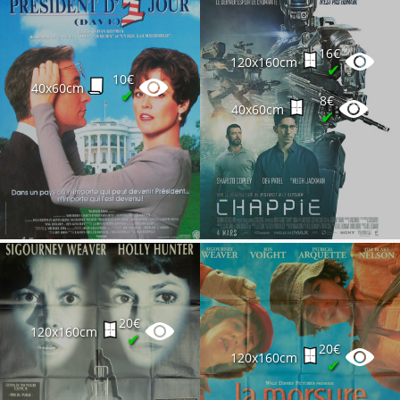
16€
120x160cm
✔
10€
40x60cm
✔
8€
40x60cm
✔
20€
120x160cm
✔
20€
120x160cm
✔