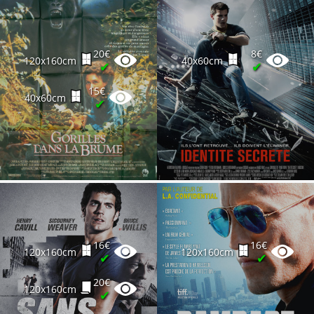
20€
8€
120x160cm
40x60cm
✔
✔
15€
40x60cm
✔
16€
16€
120x160cm
120x160cm
✔
✔
20€
120x160cm
✔