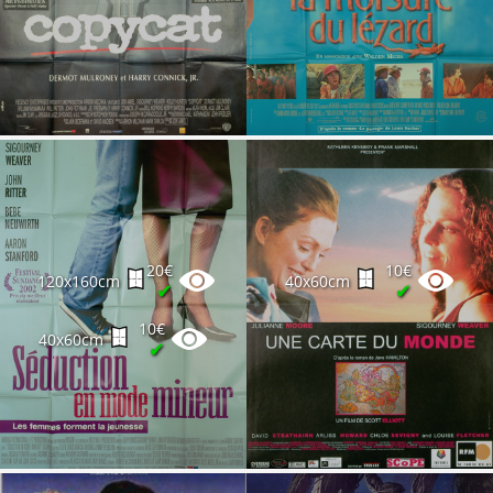
20€
10€
120x160cm
40x60cm
✔
✔
10€
40x60cm
✔