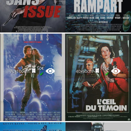
50€
15€
70x100cm
40x60cm
✔
✔