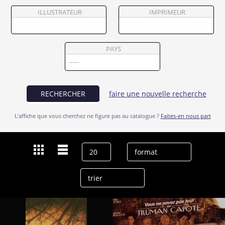
Partenaires
ILLUSTRATEUR
IMPRIMEUR
Vendre
PAYS
RECHERCHER
faire une nouvelle recherche
L’affiche que vous cherchez ne figure pas au catalogue ?
Faites-en nous part
Dernières recherches
Sigourney Weaver
effacer l’historique