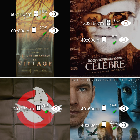
16€
60x160cm
✔
16€
120x160cm
✔
20€
60x80cm
✔
8€
40x60cm
✔
70€
15€
120x160cm
40x60cm
✔
✔
20€
40x60cm
✔