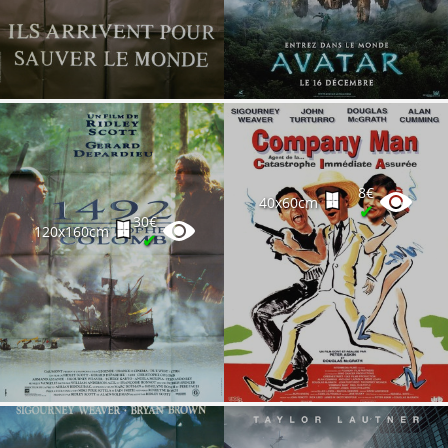
8€
40x60cm
✔
30€
120x160cm
✔