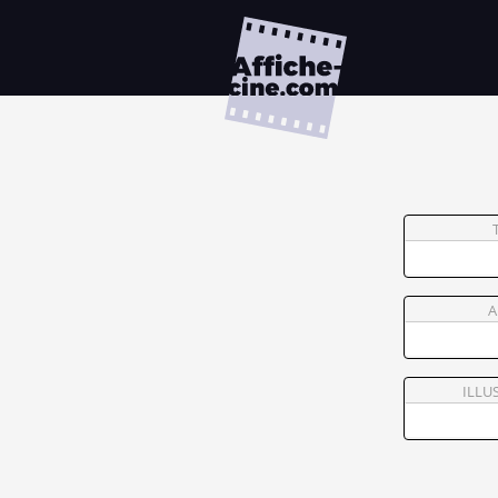
A
ILLU