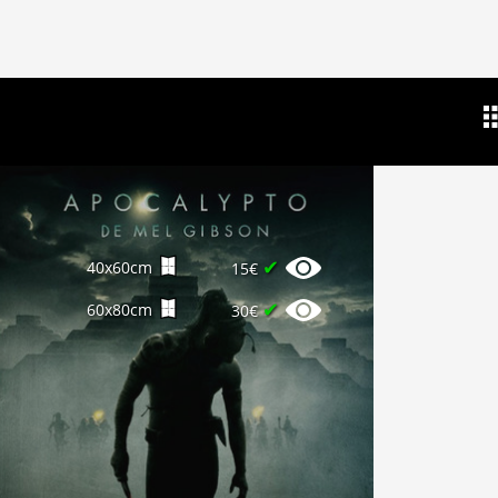
✔
40x60cm
15€
✔
60x80cm
30€