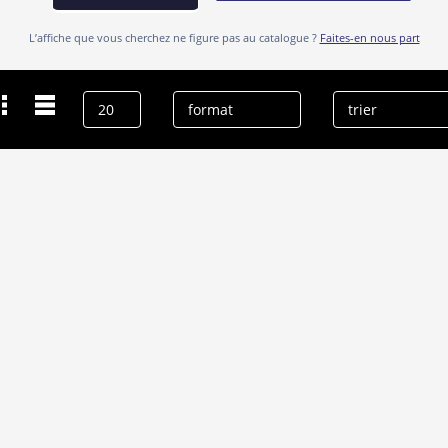
L’affiche que vous cherchez ne figure pas au catalogue ?
Faites-en nous part
Dernières recherches
Rudy Youngblood
effacer l’historique