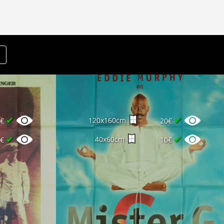
✔
✔
120x160cm
0€
20€
✔
✔
40x60cm
5€
10€