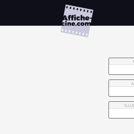
A
ILLU