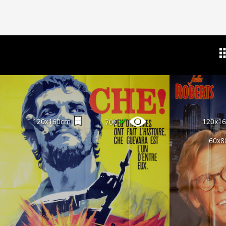
✔
120x160cm
120x1
70€
60x8