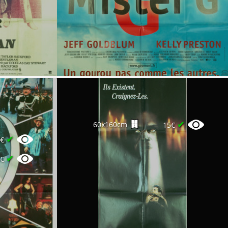
✔
60x160cm
15€
✔
0€
✔
0€