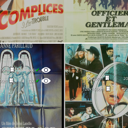
✔
60cm
24€
50x70cm
2
✔
0cm
12€
120x160cm
2