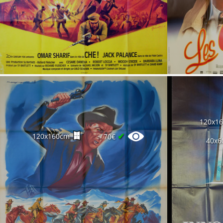
120x1
✔
120x160cm
70€
40x6