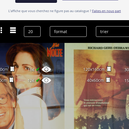
L’affiche que vous cherchez ne figure pas au catalogue ?
Faites-en nous part
Dernières recherches
Robert Loggia
effacer l’historique
✔
60cm
120x160cm
18€
3
✔
0cm
40x60cm
12€
1