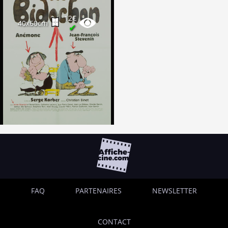
12€
40x60cm
✔
FAQ
PARTENAIRES
NEWSLETTER
CONTACT