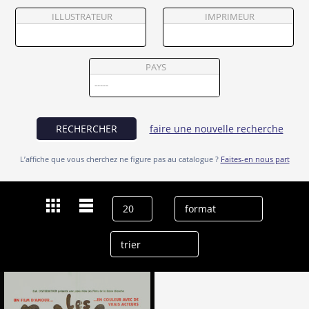
Partenaires
ILLUSTRATEUR
IMPRIMEUR
Vendre
PAYS
RECHERCHER
faire une nouvelle recherche
L’affiche que vous cherchez ne figure pas au catalogue ?
Faites-en nous part
Dernières recherches
Richard Darbois
effacer l’historique