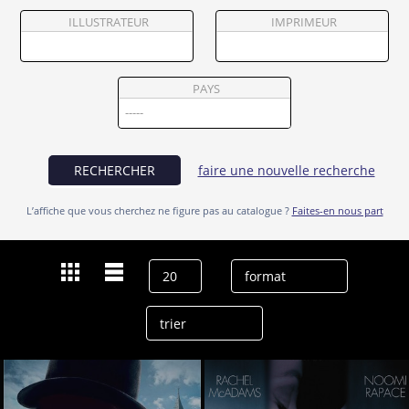
Partenaires
ILLUSTRATEUR
IMPRIMEUR
Vendre
PAYS
RECHERCHER
faire une nouvelle recherche
L’affiche que vous cherchez ne figure pas au catalogue ?
Faites-en nous part
Dernières recherches
Paul Anderson
effacer l’historique