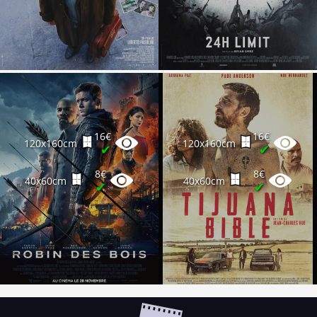
16€
16€
120x160cm
120x160cm
✔
✔
8€
8€
40x60cm
40x60cm
✔
✔