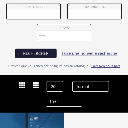
Partenaires
ILLUSTRATEUR
IMPRIMEUR
Vendre
PAYS
RECHERCHER
faire une nouvelle recherche
L’affiche que vous cherchez ne figure pas au catalogue ?
Faites-en nous part
Dernières recherches
Park Mi-hyun
effacer l’historique