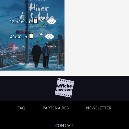
16€
120x160cm
✔
8€
40x60cm
✔
FAQ
PARTENAIRES
NEWSLETTER
CONTACT