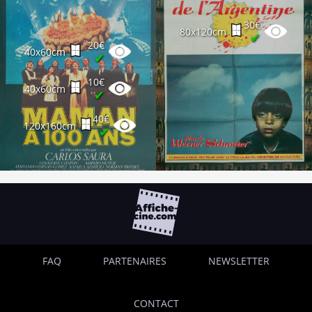
30€
80x120cm
✔
20€
40x60cm
✔
10€
40x60cm
✔
40€
120x160cm
✔
FAQ
PARTENAIRES
NEWSLETTER
CONTACT