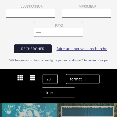
Partenaires
ILLUSTRATEUR
IMPRIMEUR
Vendre
PAYS
RECHERCHER
faire une nouvelle recherche
L’affiche que vous cherchez ne figure pas au catalogue ?
Faites-en nous part
Dernières recherches
Norman Briski
effacer l’historique