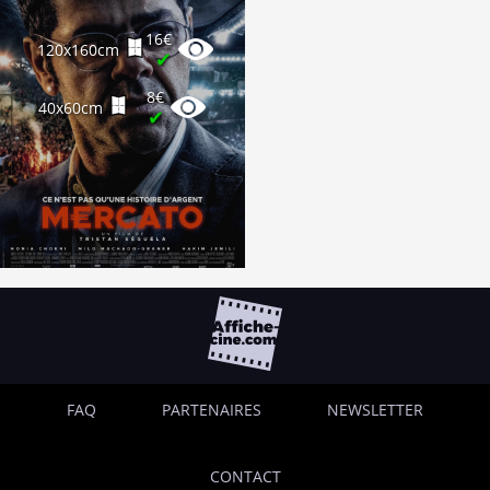
16€
120x160cm
✔
8€
40x60cm
✔
FAQ
PARTENAIRES
NEWSLETTER
CONTACT