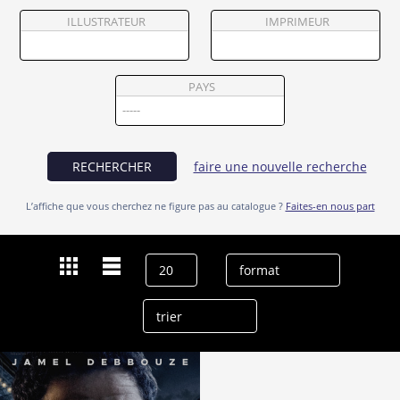
Partenaires
ILLUSTRATEUR
IMPRIMEUR
Vendre
PAYS
RECHERCHER
faire une nouvelle recherche
L’affiche que vous cherchez ne figure pas au catalogue ?
Faites-en nous part
Dernières recherches
Milo Machado-Graner
effacer l’historique