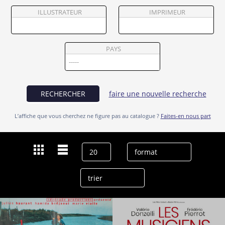
Partenaires
ILLUSTRATEUR
IMPRIMEUR
Vendre
PAYS
RECHERCHER
faire une nouvelle recherche
L’affiche que vous cherchez ne figure pas au catalogue ?
Faites-en nous part
Dernières recherches
Marie Vialle
effacer l’historique