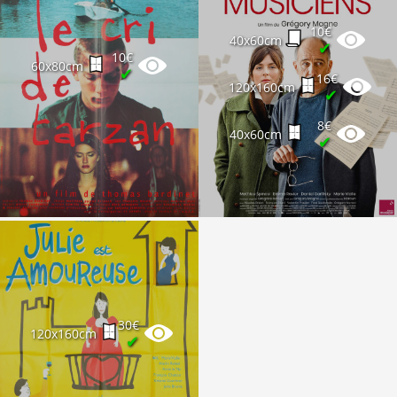
10€
40x60cm
✔
10€
60x80cm
✔
16€
120x160cm
✔
8€
40x60cm
✔
30€
120x160cm
✔