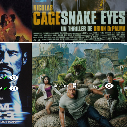
✔
6€
✔
40x60cm
8€
✔
8€