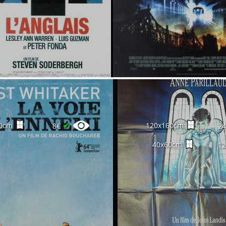
✔
0cm
120x160cm
8€
2
40x60cm
1