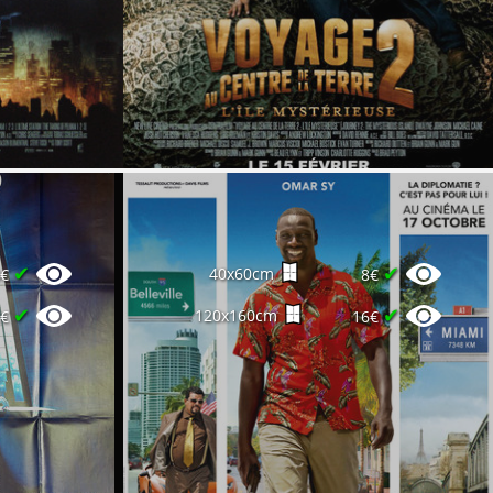
✔
✔
40x60cm
4€
8€
✔
✔
120x160cm
2€
16€