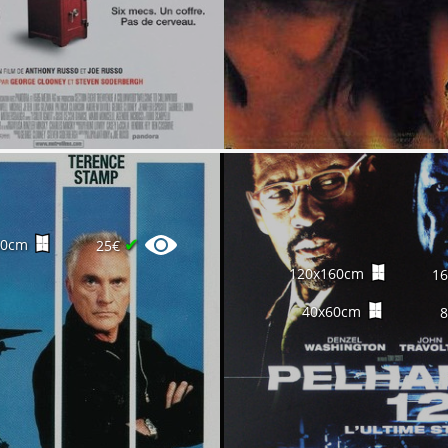
✔
60cm
25€
120x160cm
1
40x60cm