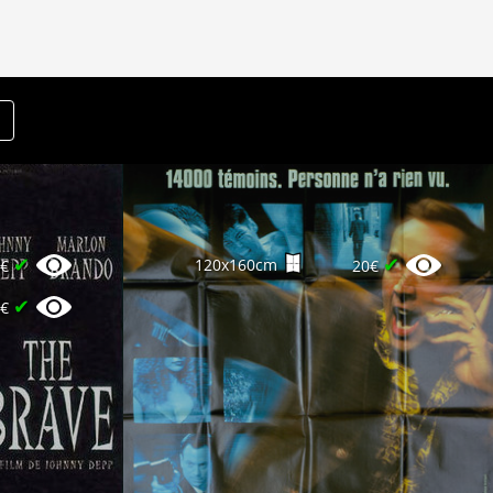
✔
✔
120x160cm
0€
20€
✔
0€