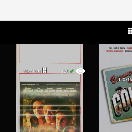
✔
33x71cm
12€
120x1