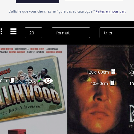
L’affiche que vous cherchez ne figure pas au catalogue ?
Faites-en nous part
Dernières recherches
Luis Guzmán
effacer l’historique
120x160cm
2
✔
60cm
20€
40x60cm
1