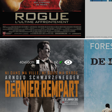
✔
40x60cm
40x6
8€