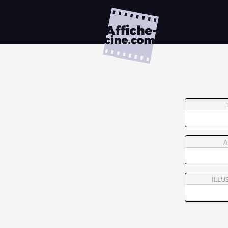
A
ILLU