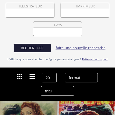
Partenaires
ILLUSTRATEUR
IMPRIMEUR
Vendre
PAYS
RECHERCHER
faire une nouvelle recherche
L’affiche que vous cherchez ne figure pas au catalogue ?
Faites-en nous part
Dernières recherches
Loretta Young
effacer l’historique