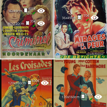
400€
36x49cm
✔
70€
36x49cm
✔
35€
80x120cm
✔
800€
120x160cm
✔
600€
120x160cm
✔