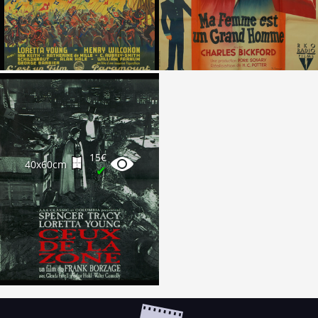
15€
40x60cm
✔