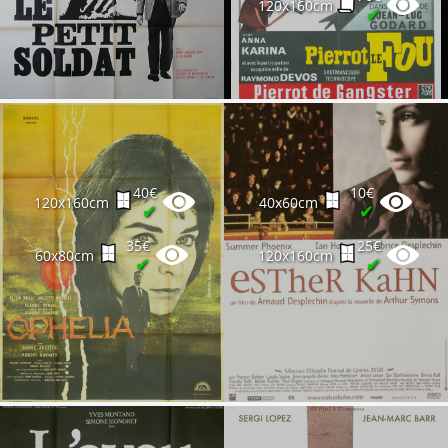
120x160cm
✔
40€
10€
120x160cm
40x60cm
✔
✔
35€
25€
60x80cm
120x160cm
✔
✔