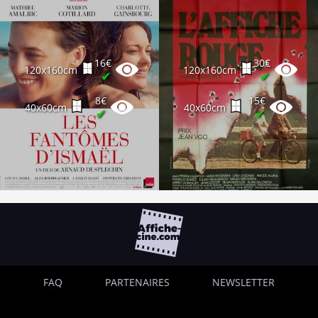
16€
30€
120x160cm
120x160cm
✔
✔
8€
15€
40x60cm
40x60cm
✔
✔
FAQ
PARTENAIRES
NEWSLETTER