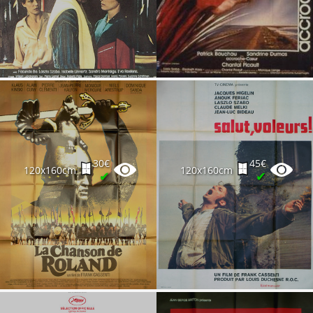
30€
45€
120x160cm
120x160cm
✔
✔