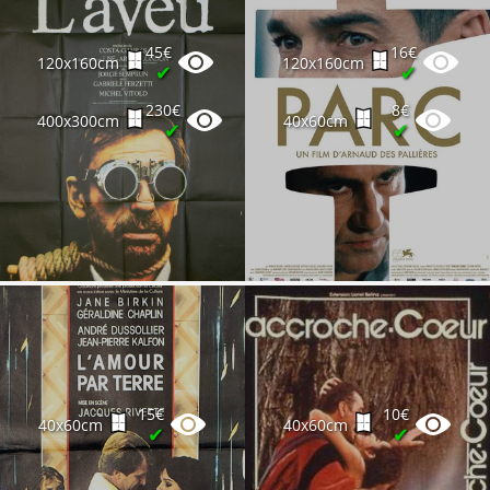
45€
16€
120x160cm
120x160cm
✔
✔
230€
8€
400x300cm
40x60cm
✔
✔
15€
10€
40x60cm
40x60cm
✔
✔