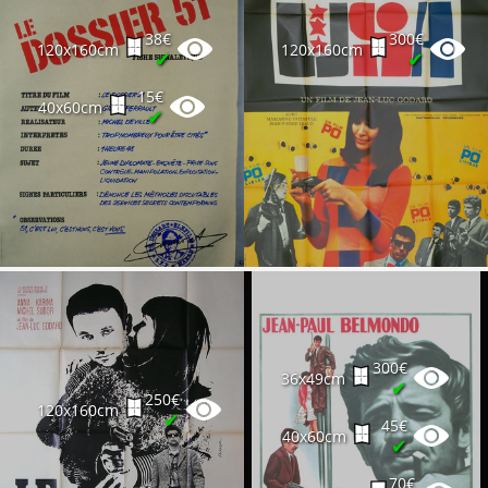
38€
300€
120x160cm
120x160cm
✔
✔
15€
40x60cm
✔
300€
36x49cm
✔
250€
120x160cm
✔
45€
40x60cm
✔
70€