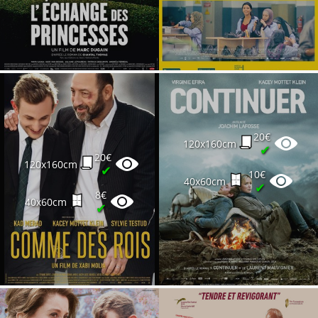
20€
120x160cm
✔
20€
120x160cm
✔
10€
40x60cm
✔
8€
40x60cm
✔