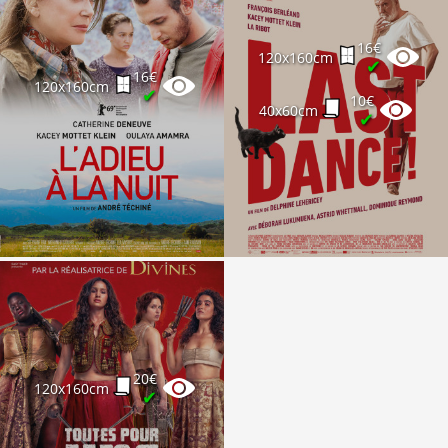
16€
120x160cm
✔
16€
120x160cm
✔
10€
40x60cm
✔
20€
120x160cm
✔