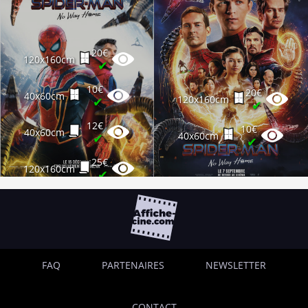
10€
40x60cm
✔
20€
120x160cm
✔
10€
20€
40x60cm
120x160cm
✔
✔
12€
10€
40x60cm
40x60cm
✔
✔
25€
120x160cm
✔
FAQ
PARTENAIRES
NEWSLETTER
CONTACT