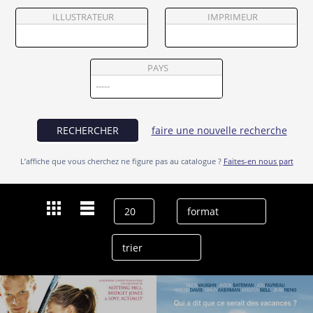
Partenaires
ILLUSTRATEUR
IMPRIMEUR
Vendre
PAYS
RECHERCHER
faire une nouvelle recherche
L’affiche que vous cherchez ne figure pas au catalogue ?
Faites-en nous part
Dernières recherches
Jon Favreau
effacer l’historique