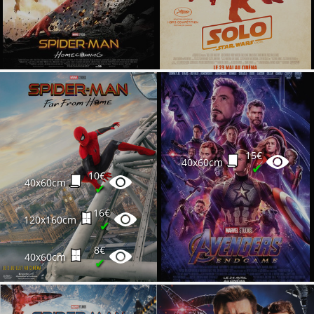
15€
40x60cm
✔
10€
40x60cm
✔
16€
120x160cm
✔
8€
40x60cm
✔
12€
40x60cm
✔