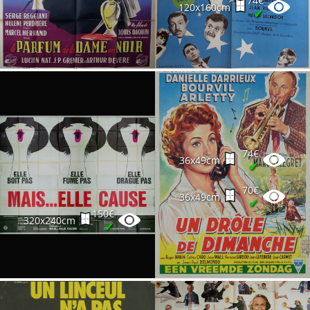
74€
120x160cm
✔
74€
36x49cm
✔
70€
36x49cm
✔
150€
320x240cm
✔