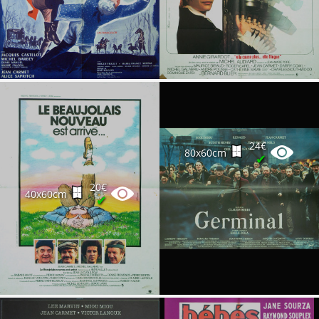
24€
80x60cm
✔
20€
40x60cm
✔