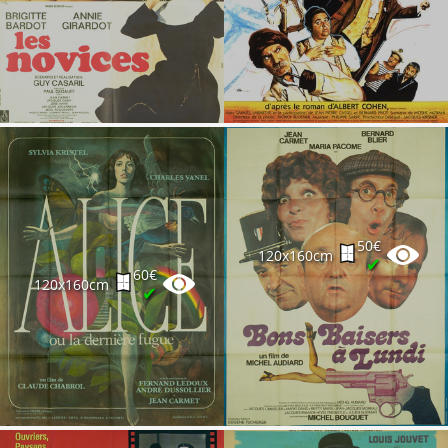
50€
120x160cm
✔
60€
120x160cm
✔