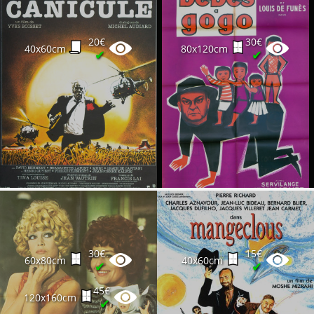
20€
30€
40x60cm
80x120cm
✔
✔
30€
15€
60x80cm
40x60cm
✔
✔
45€
120x160cm
✔