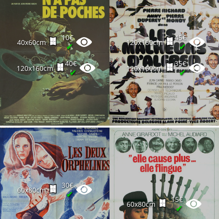
10€
45€
40x60cm
120x160cm
✔
✔
40€
35€
120x160cm
120x160cm
✔
✔
30€
60x80cm
✔
15€
60x80cm
✔