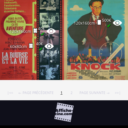
500€
120x160cm
✔
40€
120x160cm
✔
40€
60x80cm
✔
|<<
← PAGE PRÉCÉDENTE
1
2
PAGE SUIVANTE →
>>|