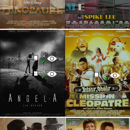
30€
120x160cm
✔
20€
15€
120x160cm
40x60cm
✔
✔