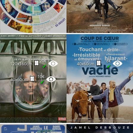
20€
8€
120x160cm
40x60cm
✔
✔
10€
40x60cm
✔