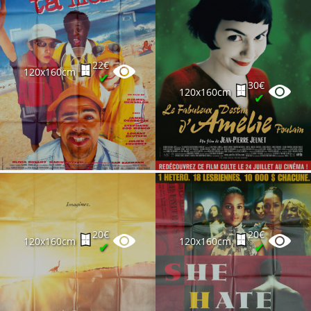
22€
120x160cm
✔
30€
120x160cm
✔
20€
20€
120x160cm
120x160cm
✔
✔