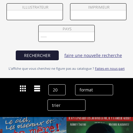
Partenaires
ILLUSTRATEUR
IMPRIMEUR
Vendre
PAYS
RECHERCHER
faire une nouvelle recherche
L’affiche que vous cherchez ne figure pas au catalogue ?
Faites-en nous part
Dernières recherches
Jamel Debbouze
effacer l’historique