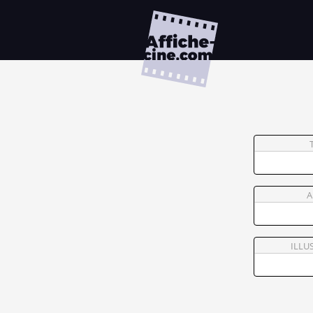
A
ILLU