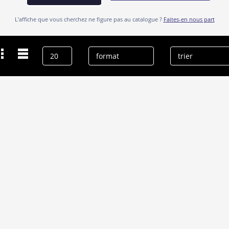
L’affiche que vous cherchez ne figure pas au catalogue ?
Faites-en nous part
Dernières recherches
Issac Ryan Brown
effacer l’historique