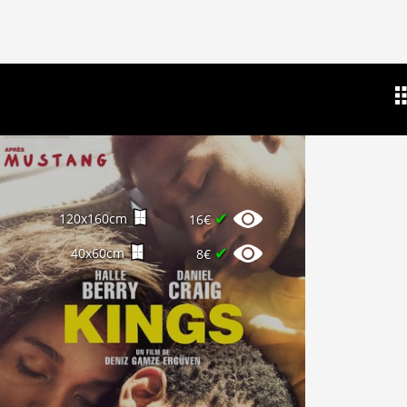
✔
120x160cm
16€
✔
40x60cm
8€