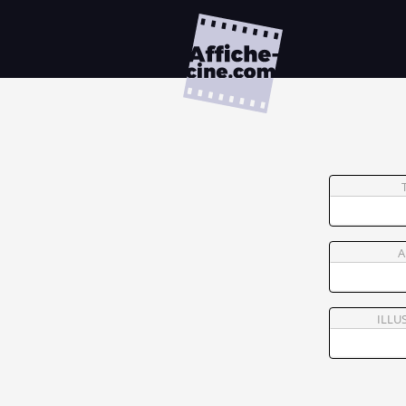
A
ILLU