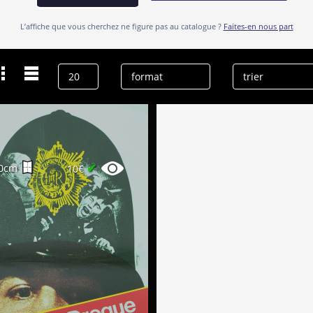
L’affiche que vous cherchez ne figure pas au catalogue ?
Faites-en nous part
Dernières recherches
George Benson
effacer l’historique
✔
0cm
10€