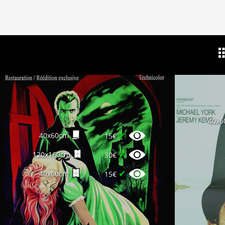
40x6
✔
40x60cm
15€
✔
120x160cm
30€
✔
40x60cm
15€