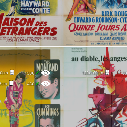
✔
60cm
120x160cm
150€
3
✔
5cm
45€