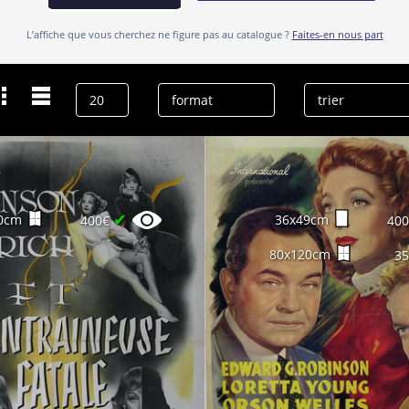
L’affiche que vous cherchez ne figure pas au catalogue ?
Faites-en nous part
Dernières recherches
Edward G. Robinson
effacer l’historique
✔
0cm
36x49cm
400€
40
80x120cm
3