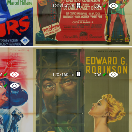
✔
120x160cm
50€
✔
✔
120x160cm
0€
70€
✔
0€