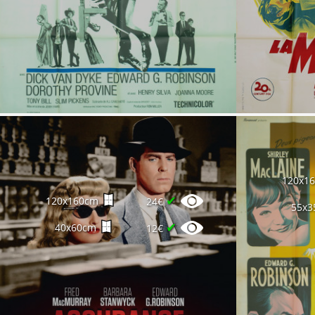
120x1
✔
120x160cm
24€
55x3
✔
40x60cm
12€