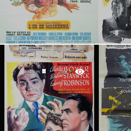
✔
36x49cm
200€
70x1
60x8