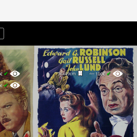
✔
✔
36x49cm
0€
100€
✔
5€