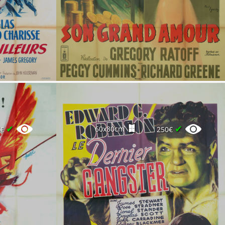
✔
✔
60x80cm
0€
250€