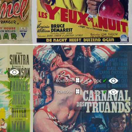
✔
0€
✔
60x80cm
20€
✔
60x80cm
20€