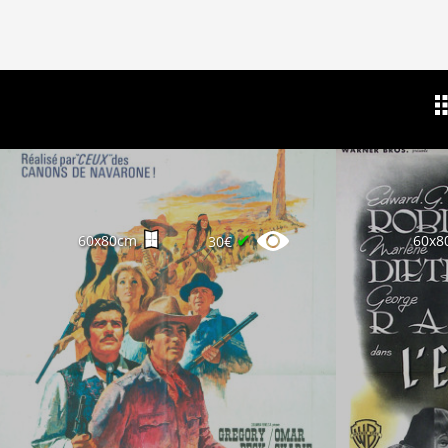
✔
60x80cm
60x8
30€