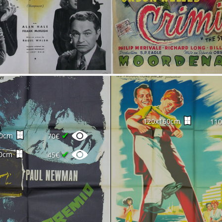
120x160cm
11
✔
00cm
70€
✔
0cm
45€