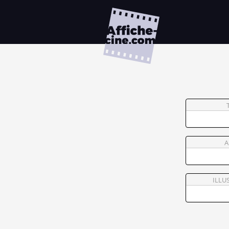
A
ILLU