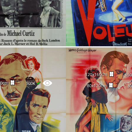
120x160cm
15
✔
60cm
300€
80x120cm
3