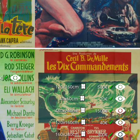
✔
5€
✔
120x160cm
500€
✔
40x60cm
20€
✔
480x240cm
1500€
✔
120x160cm
40€
✔
160x240cm
300€