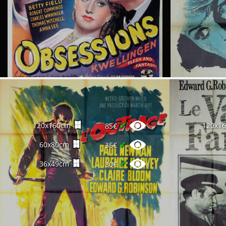
✔
120x160cm
120x1
85€
✔
60x80cm
35€
✔
36x49cm
30€