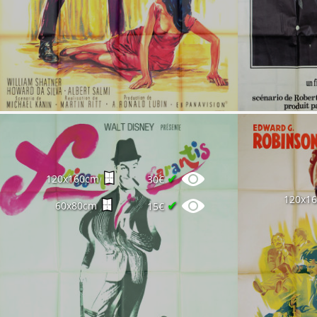
✔
120x160cm
30€
120x1
✔
60x80cm
15€