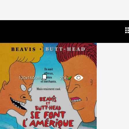
✔
120x160cm
20€