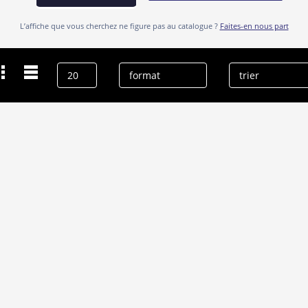
L’affiche que vous cherchez ne figure pas au catalogue ?
Faites-en nous part
Dernières recherches
Dale Reeves
effacer l’historique