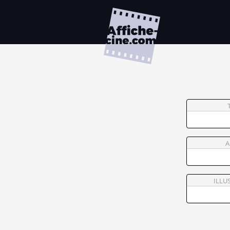
A
ILLU