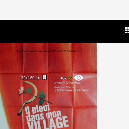
✔
120x160cm
40€