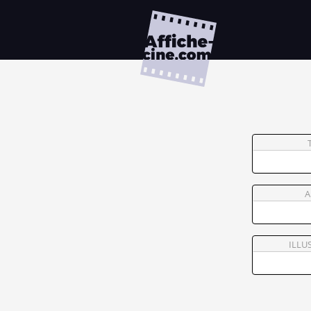
A
ILLU