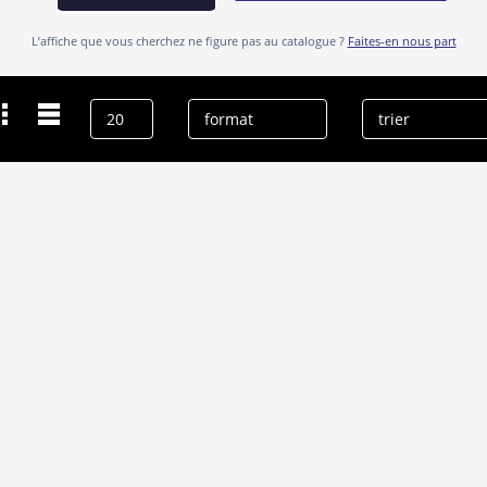
L’affiche que vous cherchez ne figure pas au catalogue ?
Faites-en nous part
Dernières recherches
Claude Laugier
effacer l’historique