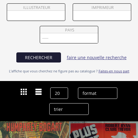
Partenaires
ILLUSTRATEUR
IMPRIMEUR
Vendre
PAYS
RECHERCHER
faire une nouvelle recherche
L’affiche que vous cherchez ne figure pas au catalogue ?
Faites-en nous part
Dernières recherches
Claire Trevor
effacer l’historique