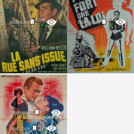
120€
30€
60x80cm
120x160cm
✔
✔
150€
120x160cm
✔
30€
80x120cm
✔