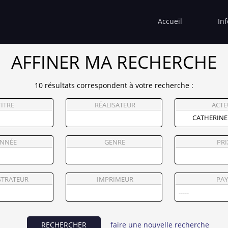
Accueil
In
AFFINER MA RECHERCHE
10 résultats correspondent à votre recherche :
TITRE
RÉALISATEUR
ACTE
NNÉE
GENRE
PRI
STRATEUR
IMPRIMEUR
PAY
RECHERCHER
faire une nouvelle recherche