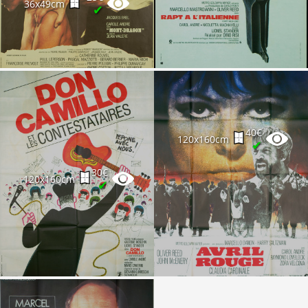
36x49cm
✔
40€
120x160cm
✔
30€
120x160cm
✔