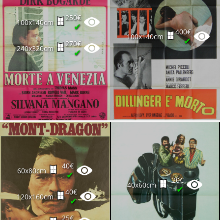
250€
100x140cm
✔
400€
100x140cm
✔
270€
240x320cm
✔
40€
60x80cm
✔
20€
40x60cm
✔
40€
120x160cm
✔
25€