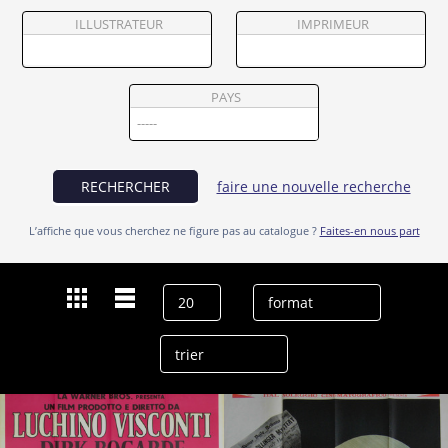
Partenaires
ILLUSTRATEUR
IMPRIMEUR
Vendre
PAYS
RECHERCHER
faire une nouvelle recherche
L’affiche que vous cherchez ne figure pas au catalogue ?
Faites-en nous part
Dernières recherches
Carole André
effacer l’historique