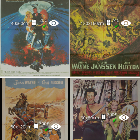
20€
74€
40x60cm
120x160cm
✔
✔
200€
60x80cm
✔
300€
80x120cm
✔