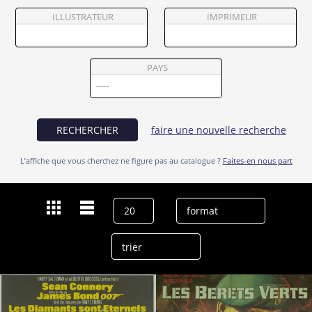
Partenaires
ILLUSTRATEUR
IMPRIMEUR
Vendre
PAYS
RECHERCHER
faire une nouvelle recherche
L’affiche que vous cherchez ne figure pas au catalogue ?
Faites-en nous part
Dernières recherches
Bruce Cabot
effacer l’historique