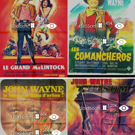
74€
45€
60x80cm
45x55cm
✔
✔
60€
120x160cm
✔
120€
120x160cm
✔
40€
120x160cm
✔
150€
320x240cm