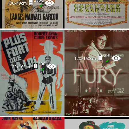
250€
36x49cm
✔
30€
120x160cm
✔
30€
120x160cm
✔