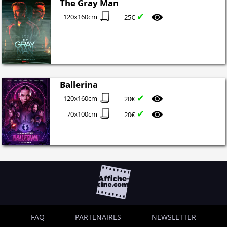
The Gray Man
✔
120x160cm
25€
Ballerina
✔
120x160cm
20€
✔
70x100cm
20€
FAQ
PARTENAIRES
NEWSLETTER