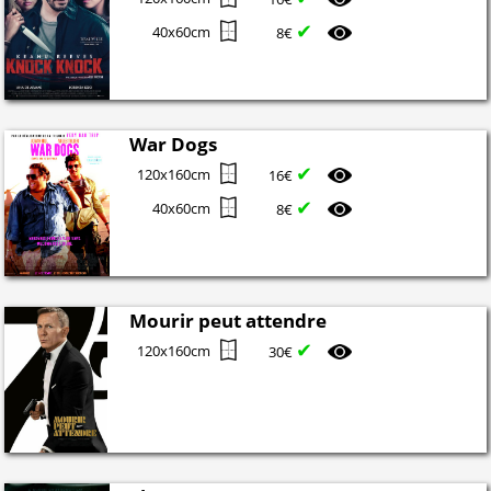
✔
40x60cm
8€
War Dogs
✔
120x160cm
16€
✔
40x60cm
8€
Mourir peut attendre
✔
120x160cm
30€