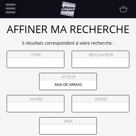
Accueil
AFFINER MA RECHERCHE
Infos pratiques
5 résultats correspondent à votre recherche :
Affiche
TITRE
RÉALISATEUR
Etat
Promotions
Contact
ACTEUR
FAQ
Communauté
ANNÉE
GENRE
Collectionneur
Vendu
PRIX
Thématiques