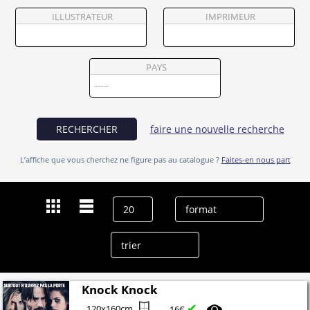
Partenaires
ILLUSTRATEUR
IMPRIMEUR
Vendre
PAYS
RECHERCHER
faire une nouvelle recherche
L’affiche que vous cherchez ne figure pas au catalogue ?
Faites-en nous part
Dernières recherches
Ana de Armas
effacer l’historique
Knock Knock
✔
120x160cm
16€