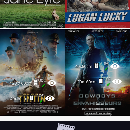
8€
40x60cm
✔
16€
30€
120x160cm
120x160cm
✔
✔
10€
40x60cm
✔