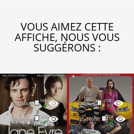
VOUS AIMEZ CETTE
AFFICHE, NOUS VOUS
SUGGÉRONS :
16€
10€
120x160cm
40x60cm
✔
✔
20€
20€
120x160cm
120x160cm
✔
✔