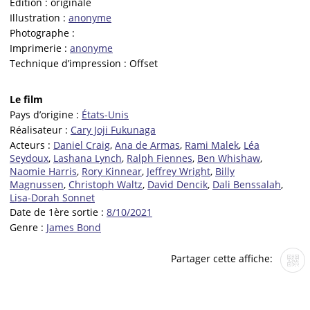
Edition :
originale
Illustration :
anonyme
Photographe :
Imprimerie :
anonyme
Technique d’impression :
Offset
Le film
Pays d’origine :
États-Unis
Réalisateur :
Cary Joji Fukunaga
Acteurs :
Daniel Craig
,
Ana de Armas
,
Rami Malek
,
Léa
Seydoux
,
Lashana Lynch
,
Ralph Fiennes
,
Ben Whishaw
,
Naomie Harris
,
Rory Kinnear
,
Jeffrey Wright
,
Billy
Magnussen
,
Christoph Waltz
,
David Dencik
,
Dali Benssalah
,
Lisa-Dorah Sonnet
Date de 1ère sortie :
8/10/2021
Genre :
James Bond
Partager cette affiche: