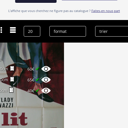
L’affiche que vous cherchez ne figure pas au catalogue ?
Faites-en nous part
Dernières recherches
Achille Majeroni
effacer l’historique
✔
60cm
60€
✔
60cm
65€
✔
0cm
40€