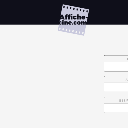
A
ILLU