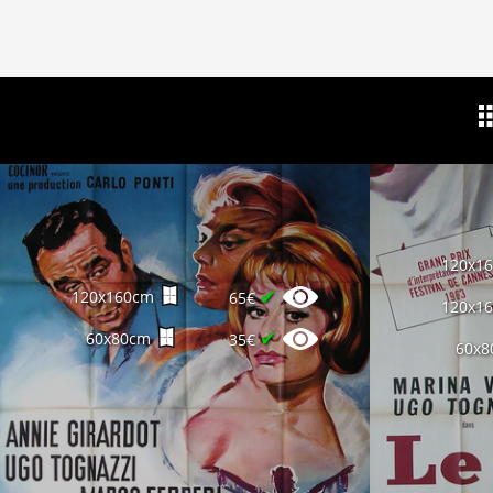
120x1
✔
120x160cm
65€
120x1
✔
60x80cm
35€
60x8