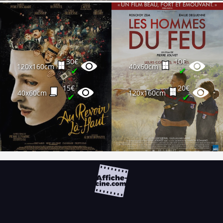
30€
10€
120x160cm
40x60cm
✔
✔
15€
20€
40x60cm
120x160cm
✔
✔
FAQ
PARTENAIRES
NEWSLETTER