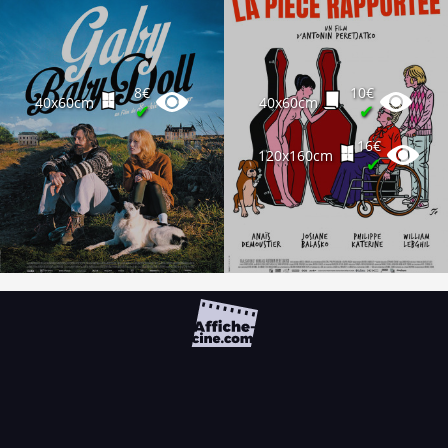
8€
10€
40x60cm
40x60cm
✔
✔
16€
120x160cm
✔
FAQ
PARTENAIRES
NEWSLETTER