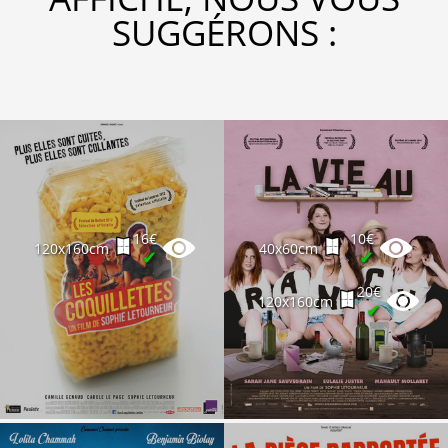
SUGGÉRONS :
16€
10€
120x160cm
40x60cm
✔
✔
20€
120x160cm
✔