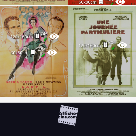
60x80cm
✔
74€
120x160cm
✔
30€
120x160cm
✔
45€
60x80cm
✔