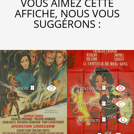
VOUS AIMEZ CETTE
AFFICHE, NOUS VOUS
SUGGÉRONS :
30€
90€
60x80cm
120x160cm
✔
✔
50€
120x160cm
✔
100€
240x320cm
✔
40€