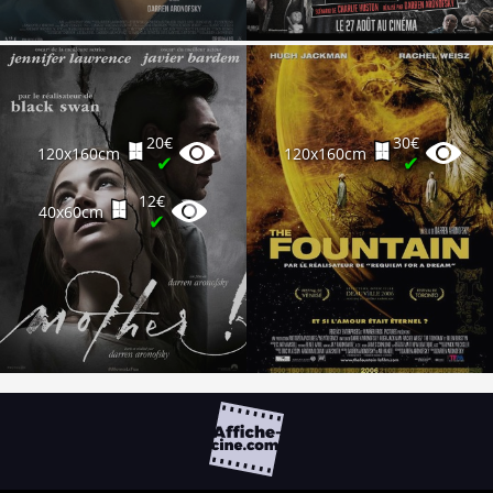
20€
30€
120x160cm
120x160cm
✔
✔
12€
40x60cm
✔