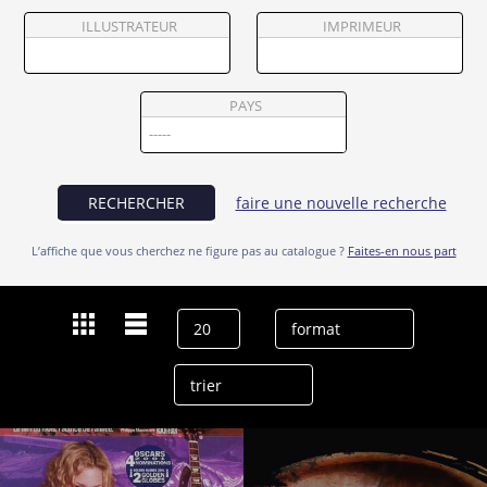
Partenaires
ILLUSTRATEUR
IMPRIMEUR
Vendre
PAYS
RECHERCHER
faire une nouvelle recherche
L’affiche que vous cherchez ne figure pas au catalogue ?
Faites-en nous part