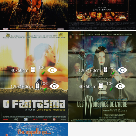
10€
20€
40x60cm
120x160cm
✔
✔
20€
10€
120x160cm
40x60cm
✔
✔