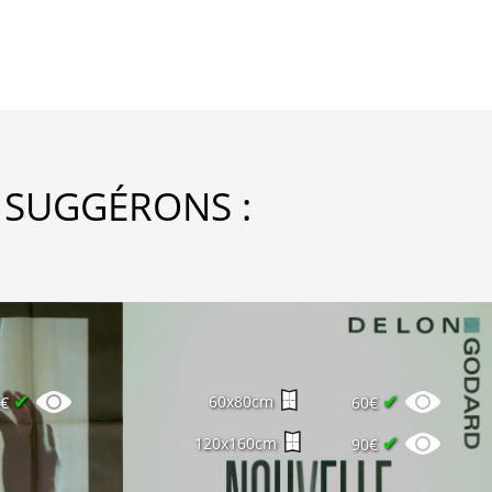
 SUGGÉRONS :
✔
✔
60x80cm
5€
60€
✔
120x160cm
90€