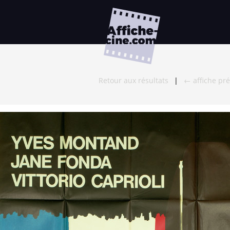
Retour aux résultats
|
← affiche pr