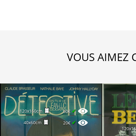
VOUS AIMEZ 
✔
120x160cm
60€
✔
40x60cm
20€
120x1