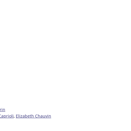
rin
Caprioli
,
Elizabeth Chauvin