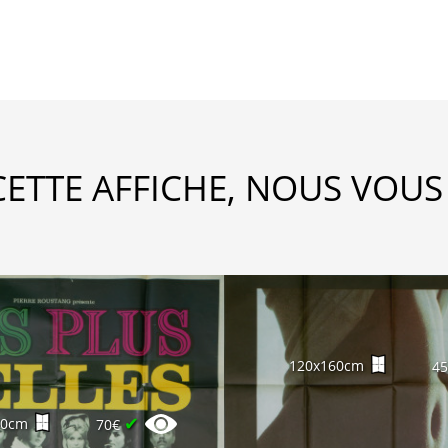
CETTE AFFICHE, NOUS VOUS
120x160cm
4
✔
60cm
70€