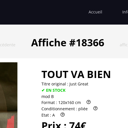
Accueil
In
Affiche #18366
écédente
affi
TOUT VA BIEN
Titre original :
Just Great
✔ EN STOCK
mod B
Format :
120x160 cm
Conditionnement :
pliée
Etat :
A
Prix :
74€