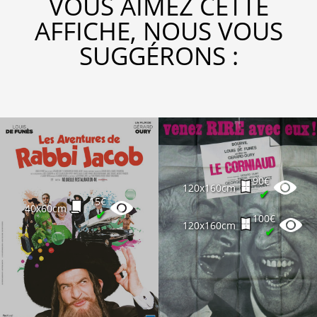
VOUS AIMEZ CETTE
AFFICHE, NOUS VOUS
SUGGÉRONS :
90€
120x160cm
✔
15€
40x60cm
✔
100€
120x160cm
✔