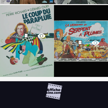
12€
40x60cm
✔
20€
80x60cm
✔