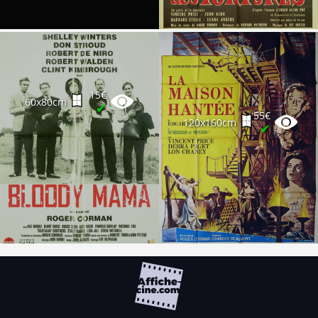
15€
60x80cm
✔
55€
120x160cm
✔