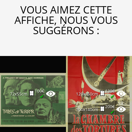
VOUS AIMEZ CETTE
AFFICHE, NOUS VOUS
SUGGÉRONS :
100€
130€
72x55cm
120x160cm
✔
✔
200€
100x140cm
✔