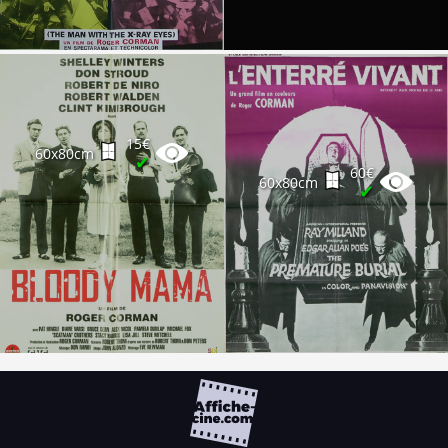
15€
60x80cm
✔
60€
60x80cm
✔