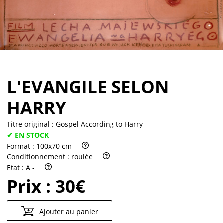
Partenaires
Vendre
L'EVANGILE SELON
HARRY
Titre original :
Gospel According to Harry
✔ EN STOCK
Format :
100x70 cm
Conditionnement :
roulée
Etat :
A -
Prix :
30€
Ajouter au panier