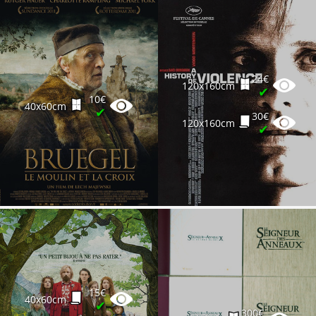
24€
120x160cm
✔
10€
40x60cm
✔
30€
120x160cm
✔
15€
40x60cm
✔
300€