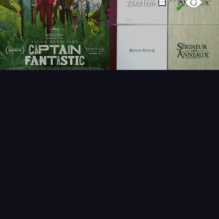
23x31cm
✔
FAQ
PARTENAIRES
NEWSLETTER
CONTACT
NOUVEAUTÉS
THÉMATIQUES
AFFICHE