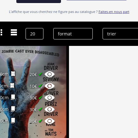
L’affiche que vous cherchez ne figure pas au catalogue ?
Faites-en nous part
✔
60cm
20€
✔
0cm
10€
✔
60cm
30€
✔
60cm
30€
✔
60cm
30€