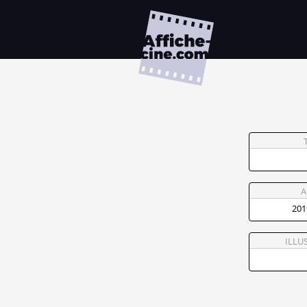
A
ILLU