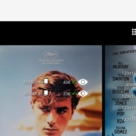
120x1
✔
60x80cm
40€
40x6
✔
40x60cm
20€
120x1
120x1
120x1