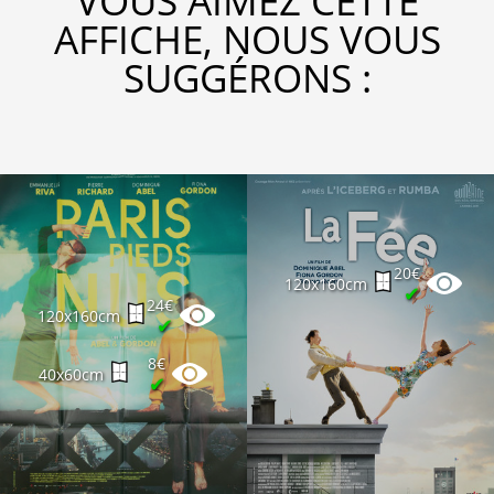
VOUS AIMEZ CETTE
AFFICHE, NOUS VOUS
SUGGÉRONS :
20€
120x160cm
✔
24€
120x160cm
✔
8€
40x60cm
✔