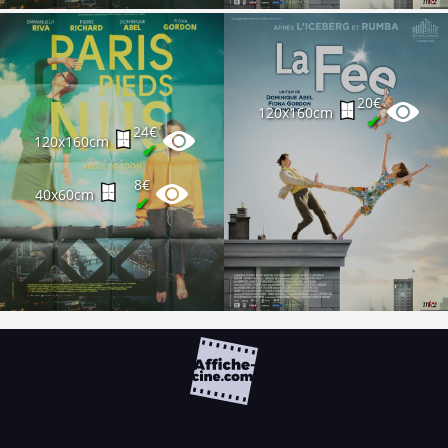
20€
120x160cm
✔
24€
120x160cm
✔
8€
40x60cm
✔
FAQ
PARTENAIRES
NEWSLETTER