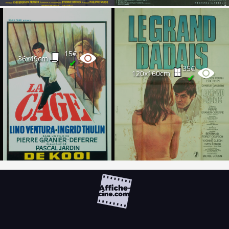
15€
36x49cm
✔
35€
120x160cm
✔
FAQ
PARTENAIRES
NEWSLETTER