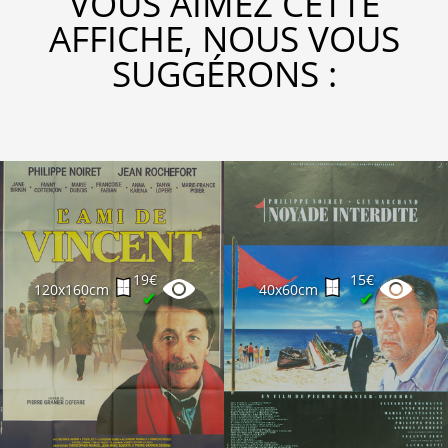
VOUS AIMEZ CETTE
AFFICHE, NOUS VOUS
SUGGÉRONS :
19€
15€
120x160cm
40x60cm
✔
✔