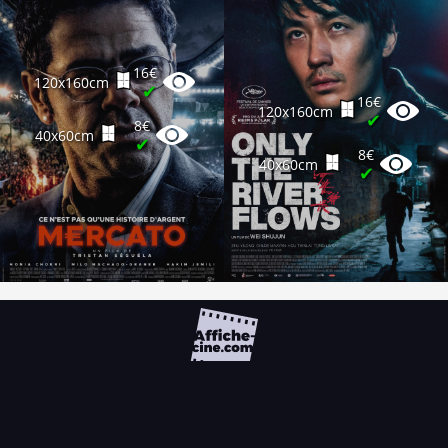
16€
120x160cm
✔
16€
120x160cm
✔
8€
40x60cm
✔
8€
40x60cm
✔
FAQ
PARTENAIRES
NEWSLETTER