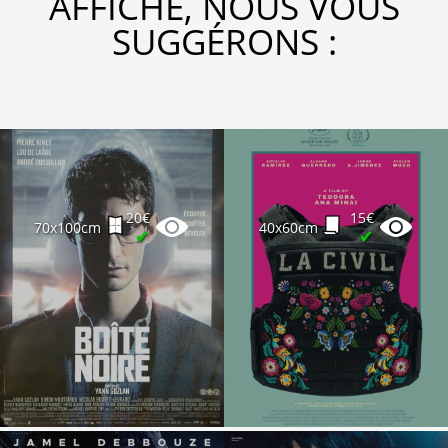
AFFICHE, NOUS VOUS
SUGGÉRONS :
20€
15€
70x100cm
40x60cm
✔
✔