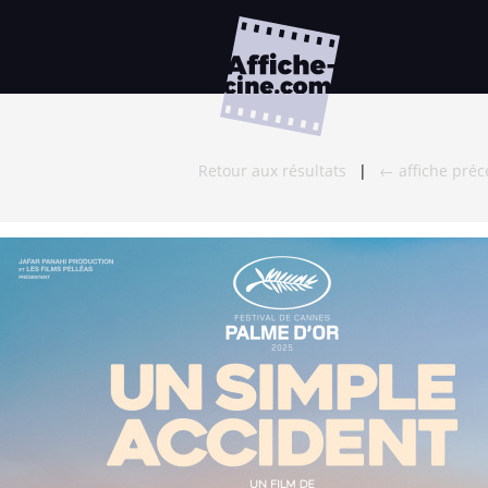
Retour aux résultats
|
← affiche pré