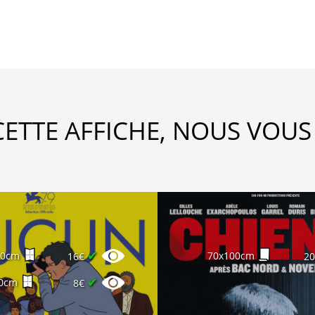
CETTE AFFICHE, NOUS VOUS
✔
60cm
70x100cm
16€
2
✔
0cm
8€