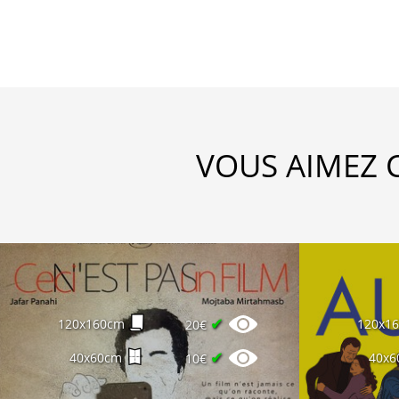
VOUS AIMEZ 
✔
120x160cm
120x1
20€
✔
40x60cm
40x6
10€