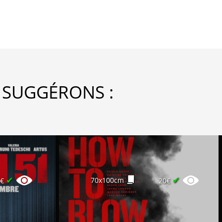
 SUGGÉRONS :
✔
✔
70x100cm
0€
20€