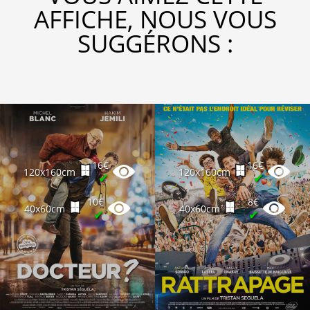
AFFICHE, NOUS VOUS
SUGGÉRONS :
16€
16€
120x160cm
120x160cm
✔
✔
10€
8€
40x60cm
40x60cm
✔
✔