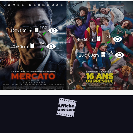
16€
120x160cm
✔
8€
40x60cm
✔
8€
40x60cm
✔
16€
120x160cm
✔
FAQ
PARTENAIRES
NEWSLETTER