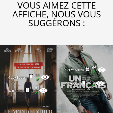
VOUS AIMEZ CETTE
AFFICHE, NOUS VOUS
SUGGÉRONS :
16€
120x160cm
✔
16€
120x160cm
✔
8€
40x60cm
✔
8€
40x60cm
✔