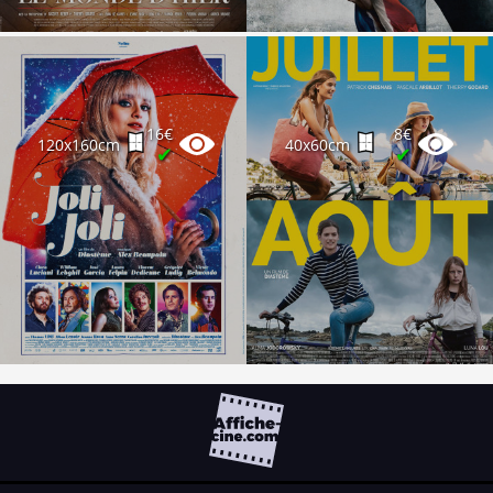
16€
8€
120x160cm
40x60cm
✔
✔