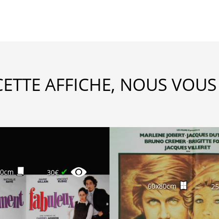
CETTE AFFICHE, NOUS VOUS
✔
60cm
30€
60x80cm
2