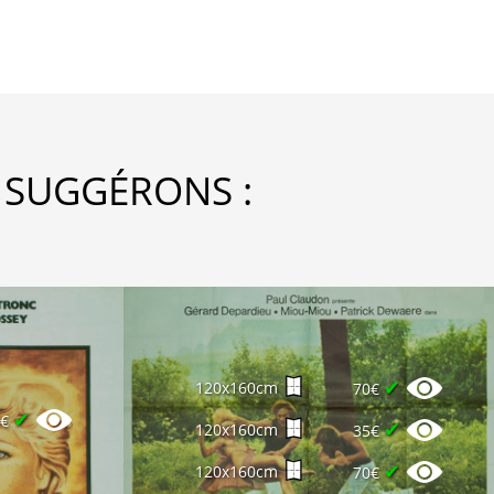
 SUGGÉRONS :
✔
120x160cm
70€
✔
5€
✔
120x160cm
35€
✔
120x160cm
70€