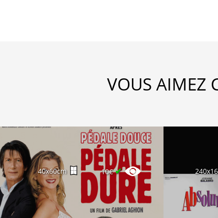
VOUS AIMEZ 
✔
40x60cm
240x1
10€