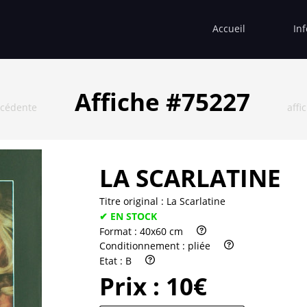
Accueil
In
Affiche #75227
écédente
affi
LA SCARLATINE
Titre original :
La Scarlatine
✔ EN STOCK
Format :
40x60 cm
Conditionnement :
pliée
Etat :
B
Prix :
10€