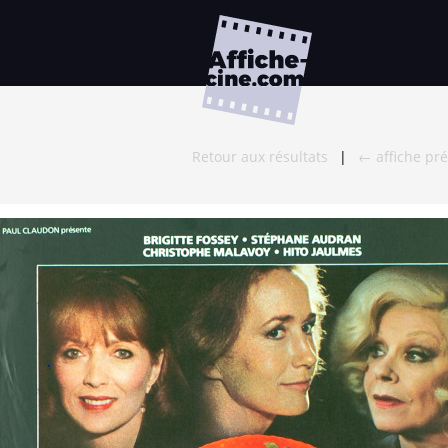
Retour aux résultats
|
← affiche pr